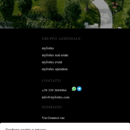
GRUPPO AZIENDALE
myfortes
myfortes real estate
myfortes event
myfortes operation
CONTATTI
+39 339 3694964
info@myfortes.com
INDIRIZZO
Via Gramsci snc
54038 Cinquale (MS)